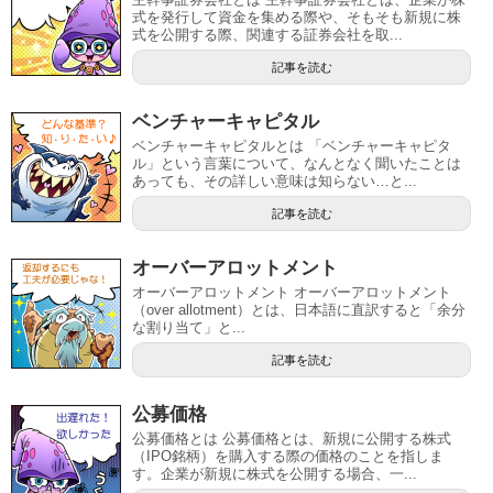
式を発行して資金を集める際や、そもそも新規に株
式を公開する際、関連する証券会社を取...
記事を読む
ベンチャーキャピタル
ベンチャーキャピタルとは 「ベンチャーキャピタ
ル」という言葉について、なんとなく聞いたことは
あっても、その詳しい意味は知らない…と...
記事を読む
オーバーアロットメント
オーバーアロットメント オーバーアロットメント
（over allotment）とは、日本語に直訳すると「余分
な割り当て」と...
記事を読む
公募価格
公募価格とは 公募価格とは、新規に公開する株式
（IPO銘柄）を購入する際の価格のことを指しま
す。企業が新規に株式を公開する場合、一...